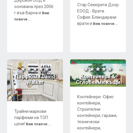
Дерсион ООД е
Стар Секюрити Доор
основана през 2006
ЕООД - Врати
г във Варна и
Виж
София. Блиндирани
повече...
врати и
Виж повече...
Парфюми David
Контейнери &
Walker
Сглобяеми къщи
Контейнери -Офис
контейнери,
Строителни
Трайни маркови
контейнери, гаражи,
парфюми на ТОП
технически
цени!
Виж повече...
контейнери,