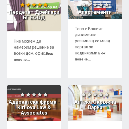
Пердета - Дрейпари
Апартаменти
БГ ЕООД
Това е Вашият
динамично
развиващ се млад
Ние можем да
портал за
намерим решение за
недвижими
всеки дом, офис,
Виж
Виж
повече...
повече...
Адвокатска фирма -
Аптека Окръжна
Kirilova Law &
Варна
Associates