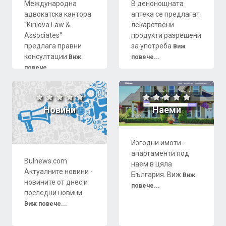
Международна
В денонощната
адвокатска кантора
аптека се предлагат
"Kirilova Law &
лекарствени
Associates"
продукти разрешени
предлага правни
за употреба
Виж
консултации
Виж
повече...
повече...
Новини
Наеми
Изгодни имоти -
апартаменти под
Bulnews.com
наем в цяла
Актуалните новини -
България. Виж
Виж
новините от днес и
повече...
последни новини
Виж повече...