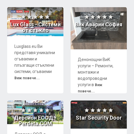
Lux Glass - Системи
Вик Аварии София
от стъкло
Luxglass.eu Ви
представя уникални
сгъваеми и
Денонощни ВиК
плъзгащи стъклени
услуги – Ремонти,
системи, сгъваеми
монтажи и
водопроводни
Виж повече...
услуги в
Виж
повече...
Дерсион ЕООД -
Star Security Door
Perdeta.COM