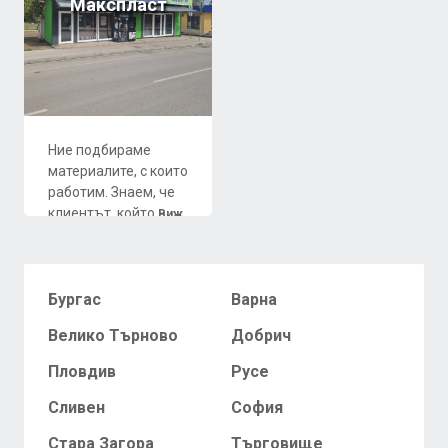
Макспласт
Ние подбираме
материалите, с които
работим. Знаем, че
клиентът, който
Виж
повече...
Бургас
Варна
Велико Търново
Добрич
Пловдив
Русе
Сливен
София
Стара Загора
Търговище