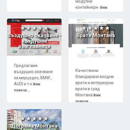
модулни
контейнери-
Виж
повече...
Въздушно окачване -
Врати Монтана
въздушни
възглавници
Предлагаме
Качествени
въздушно окачване
блиндирани входни
за мерцедес, BMW ,
врати и интериорни
AUDI и т.н
Виж
врати в град
повече...
Монтана
Виж
повече...
Дограма Монтана