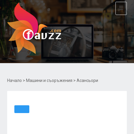
Toggle
navigat
Начало
>
Машини и съоръжения
> Асансьори