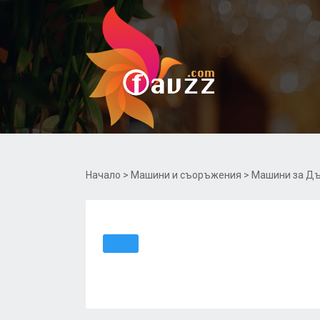
Начало
>
Машини и съоръжения
> Машини за Д