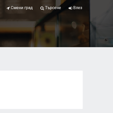
Смени град
Търсене
Влез