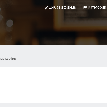
Добави фирма
Категории
ърводобив