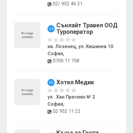
02/ 952 46 31
Сънлайт Травел ООД
54
Туроператор
кв. Лозенец, ул. Кишинев 10
София,
0700 11 758
Хотел Медик
55
ул . Хан Пресиян № 2
София,
02 952 11 22
Къща за Гости