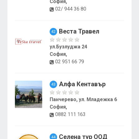
София,
02/ 944 36 80
Веста Травел
42
ул.Бузлуджа 24
София,
02 951 66 79
Алфа Кентавър
43
Панчерево, ул. Младежка 6
София,
0882 111 163
Селена тур ООД
44