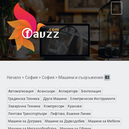
Toggle
navigat
Начало
>
София
>
София
> Машини и съоръжения
83
Автоматизация
Асансьори
Аспиратори
Вентилация
Градинска Техника
Други Машини
Електрически Инструменти
Заваръчна Техника
Компресори
Кранове
Лентови Транспортьори
Лифтове, Въжени Линии
Машини за Дограма
Машини за Дърводобив
Машини за Мебели
Машини за Металообработка
Машини за Обувки