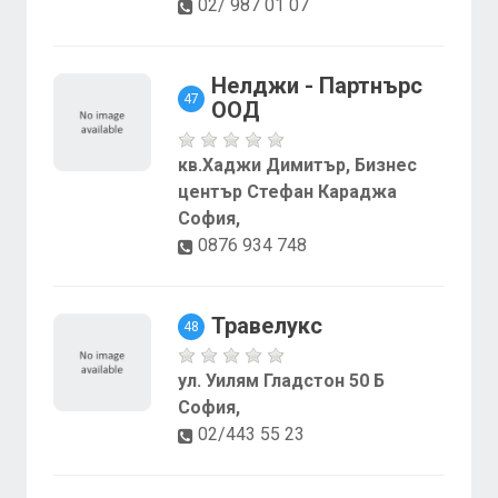
02/ 987 01 07
Нелджи - Партнърс
47
ООД
кв.Хаджи Димитър, Бизнес
център Стефан Караджа
София,
0876 934 748
Травелукс
48
ул. Уилям Гладстон 50 Б
София,
02/443 55 23