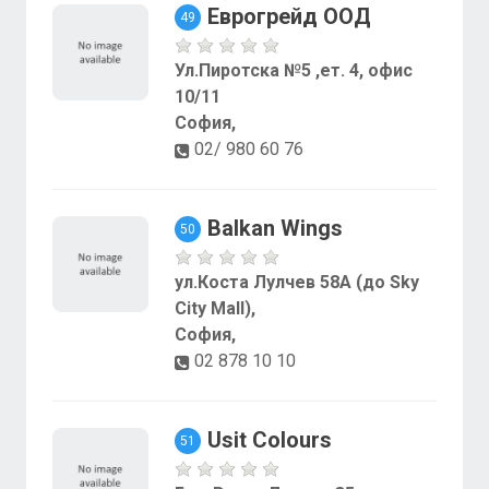
Еврогрейд ООД
49
Ул.Пиротска №5 ,ет. 4, офис
10/11
София,
02/ 980 60 76
Balkan Wings
50
ул.Коста Лулчев 58А (до Sky
City Mall),
София,
02 878 10 10
Usit Colours
51