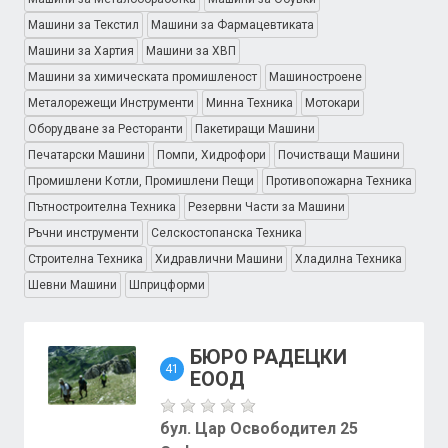
Машини за Текстил
Машини за Фармацевтиката
Машини за Хартия
Машини за ХВП
Машини за химическата промишленост
Машиностроене
Металорежещи Инструменти
Минна Техника
Мотокари
Оборудване за Ресторанти
Пакетиращи Машини
Печатарски Машини
Помпи, Хидрофори
Почистващи Машини
Промишлени Котли, Промишлени Пещи
Противопожарна Техника
Пътностроителна Техника
Резервни Части за Машини
Ръчни инструменти
Селскостопанска Техника
Строителна Техника
Хидравлични Машини
Хладилна Техника
Шевни Машини
Шприцформи
БЮРО РАДЕЦКИ
41
ЕООД
бул. Цар Освободител 25