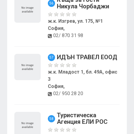
56
Никула Чорбаджи
ж.к. Изгрев, ул. 175, №1
София,
02/ 870 31 98
ИДЪН ТРАВЕЛ ЕООД
57
ж.к. Младост 1, бл. 49А, офис
3
София,
02/ 950 28 20
Туристическа
58
Агенция ЕЛИ РОС