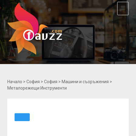
Toggle
navigat
Начало
>
София
>
София
>
Машини и съоръжения
>
Металорежещи Инструменти