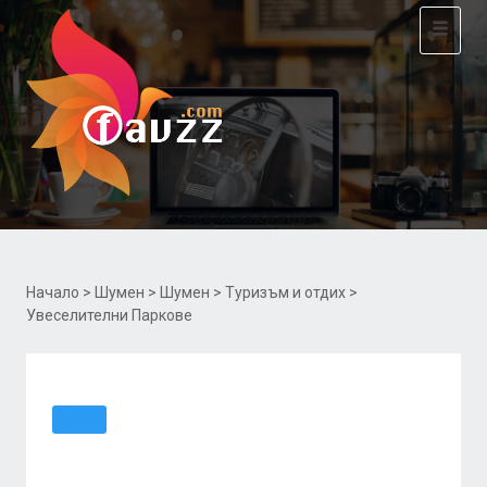
Toggle
navigat
Начало
>
Шумен
>
Шумен
>
Туризъм и отдих
>
Увеселителни Паркове