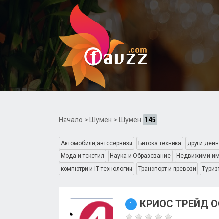
Начало
>
Шумен
> Шумен
145
Автомобили,автосервизи
Битова техника
други дейн
Мода и текстил
Наука и Образование
Недвижими им
компютри и IT технологии
Транспорт и превози
Туриз
КРИОС ТРЕЙД 
1