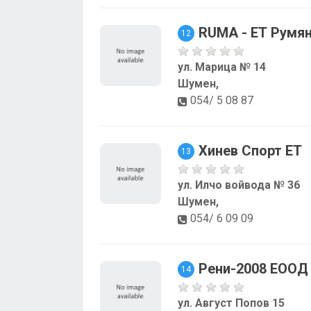
RUMA - ЕТ Румя
12
ул. Марица № 14
Шумен,
054/ 5 08 87
Хинев Спорт ЕТ
13
ул. Илчо войвода № 36
Шумен,
054/ 6 09 09
Рени-2008 ЕООД
14
ул. Август Попов 15