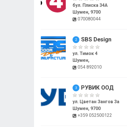
бул. Плиска 34А
Шумен, 9700
070080044
SBS Design
2
ул. Тимок 4
Шумен,
054 892010
РУВИК ООД
3
ул. Цветан Зангов 3а
Шумен, 9700
+359 052500122