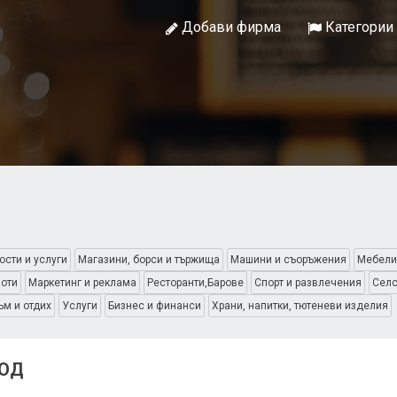
Добави фирма
Категории
ости и услуги
Магазини, борси и тържища
Машини и съоръжения
Мебели
оти
Маркетинг и реклама
Ресторанти,Барове
Спорт и развлечения
Селс
ъм и отдих
Услуги
Бизнес и финанси
Храни, напитки, тютеневи изделия
ООД