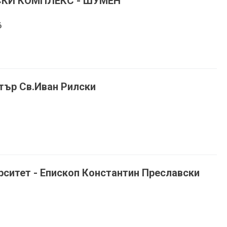
СКИ КОМПЛЕКС - ШУМЕН
6
тър Св.Иван Рилски
ситет - Епископ Константин Преславски