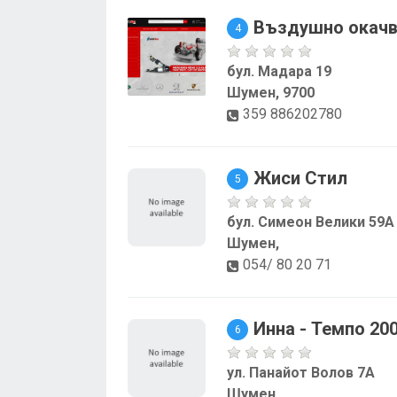
Въздушно окачв
4
бул. Мадара 19
Шумен, 9700
359 886202780
Жиси Стил
5
бул. Симеон Велики 59А
Шумен,
054/ 80 20 71
Инна - Темпо 20
6
ул. Панайот Волов 7А
Шумен,