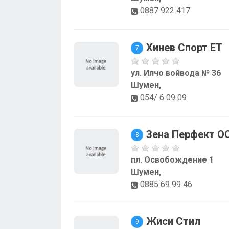
0887 922 417
Хинев Спорт ЕТ
7
ул. Илчо войвода № 36
Шумен,
054/ 6 09 09
Зена Перфект О
8
пл. Освобождение 1
Шумен,
0885 69 99 46
Жиси Стил
9