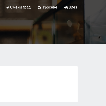
Смени град
Търсене
Влез