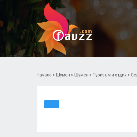
Начало
>
Шумен
>
Шумен
>
Туризъм и отдих
> Се