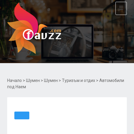
Toggle
navigat
Начало
>
Шумен
>
Шумен
>
Туризъм и отдих
> Автомобили
под Наем