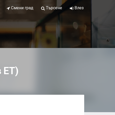
Смени град
Търсене
Влез
 ЕТ)