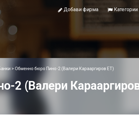
Добави фирма
Категории
Банки
> Обменно бюро Пино-2 (Валери Карааргиров ЕТ)
о-2 (Валери Карааргиров