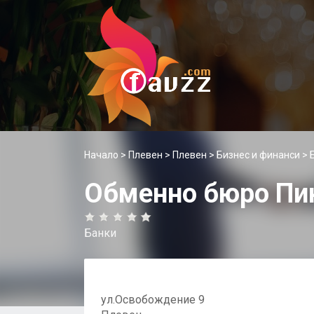
Начало
>
Плевен
>
Плевен
>
Бизнес и финанси
>
Обменно бюро Пин
Банки
ул.Освобождение 9