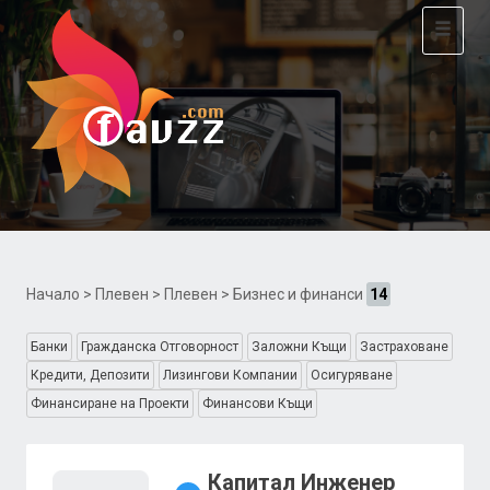
Toggle
navigat
Начало
>
Плевен
>
Плевен
> Бизнес и финанси
14
Банки
Гражданска Отговорност
Заложни Къщи
Застраховане
Кредити, Депозити
Лизингови Компании
Осигуряване
Финансиране на Проекти
Финансови Къщи
Капитал Инженер