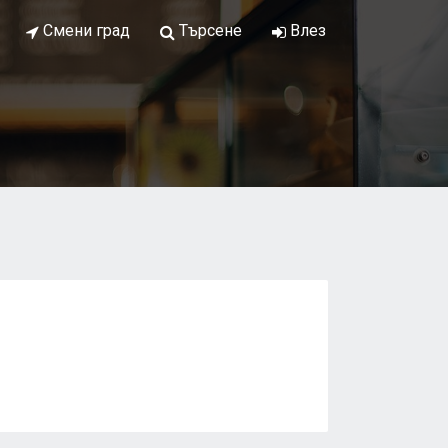
Смени град
Търсене
Влез