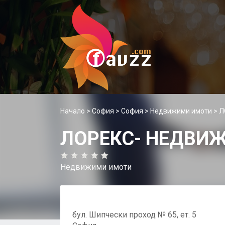
Начало
>
София
>
София
>
Недвижими имоти
> 
ЛОРЕКС- НЕДВИ
Недвижими имоти
бул. Шипчески проход № 65, ет. 5