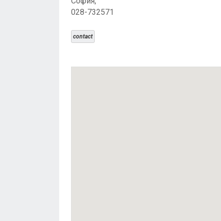
София,
028-732571
contact