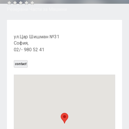
Резервни Части за Машини
ул.Цар Шишман №31
София,
02/- 980 52 41
contact