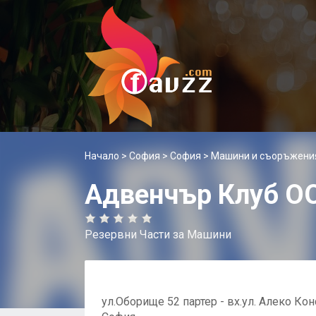
Начало
>
София
>
София
>
Машини и съоръжени
Адвенчър Клуб О
Резервни Части за Машини
ул.Оборище 52 партер - вх.ул. Алеко Ко