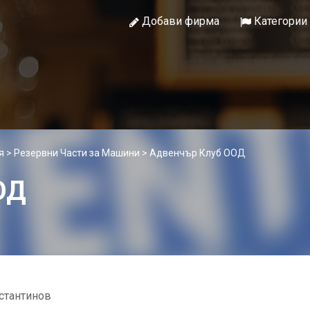
Добави фирма
Категории
я
>
Резервни Части за Машини
> Адвенчър Клуб ООД
ОД
нстантинов