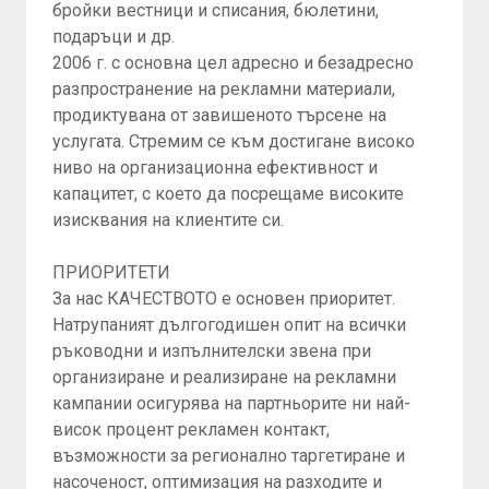
бройки вестници и списания, бюлетини,
подаръци и др.
2006 г. с основна цел адресно и безадресно
разпространение на рекламни материали,
продиктувана от завишеното търсене на
услугата. Стремим се към достигане високо
ниво на организационна ефективност и
капацитет, с което да посрещаме високите
изисквания на клиентите си.
ПРИОРИТЕТИ
За нас КАЧЕСТВОТО е основен приоритет.
Натрупаният дългогодишен опит на всички
ръководни и изпълнителски звена при
организиране и реализиране на рекламни
кампании осигурява на партньорите ни най-
висок процент рекламен контакт,
възможности за регионално таргетиране и
насоченост, оптимизация на разходите и