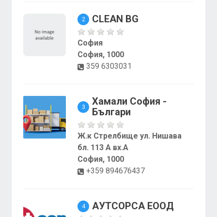
CLEAN BG
2
София
София, 1000
359 6303031
Хамали София -
3
Българи
Ж.к Стрелбище ул. Нишава
бл. 113 А вх.А
София, 1000
+359 894676437
АУТСОРСА ЕООД
4