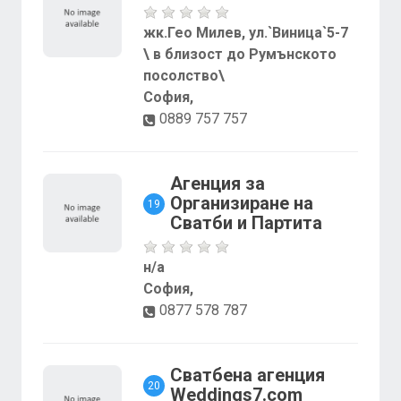
жк.Гео Милев, ул.`Виница`5-7
\ в близост до Румънското
посолство\
София,
0889 757 757
Агенция за
Организиране на
19
Сватби и Партита
н/а
София,
0877 578 787
Сватбена агенция
20
Weddings7.com