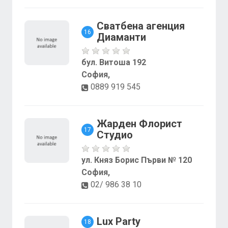
Сватбена агенция
16
Диаманти
бул. Витоша 192
София,
0889 919 545
Жарден Флорист
17
Студио
ул. Княз Борис Първи № 120
София,
02/ 986 38 10
Lux Party
18