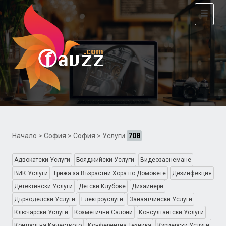
Toggle
navigat
Начало
>
София
>
София
> Услуги
708
Адвокатски Услуги
Бояджийски Услуги
Видеозаснемане
ВИК Услуги
Грижа за Възрастни Хора по Домовете
Дезинфекция
Детективски Услуги
Детски Клубове
Дизайнери
Дърводелски Услуги
Електроуслуги
Занаятчийски Услуги
Ключарски Услуги
Козметични Салони
Консултантски Услуги
Контрол на Качеството
Конферентна Техника
Куриерски Услуги