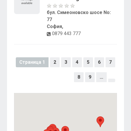
бул. Симеоновско шосе No:
77
София,
0879 443 777
Страница 1
2
3
4
5
6
7
8
9
...