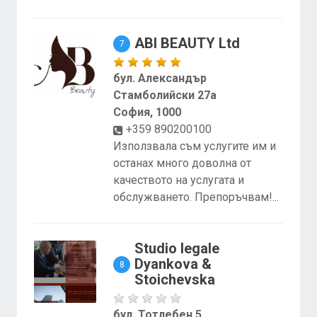
ABI BEAUTY Ltd
7
бул. Александър
Стамболийски 27а
София, 1000
+359 890200100
Използвала съм услугите им и
останах много доволна от
качеството на услугата и
обслужването. Препоръчвам!...
Studio legale
Dyankova &
8
Stoichevska
бул. Тотлебен 5