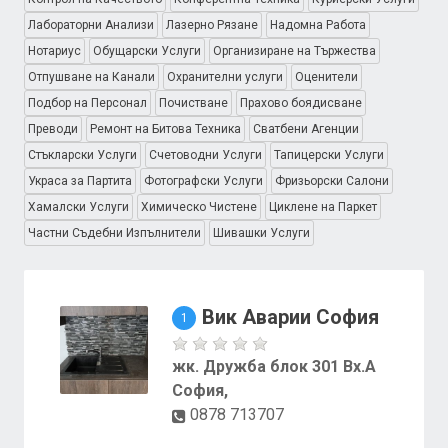
Лабораторни Анализи
Лазерно Рязане
Надомна Работа
Нотариус
Обущарски Услуги
Организиране на Тържества
Отпушване на Канали
Охранителни услуги
Оценители
Подбор на Персонал
Почистване
Прахово боядисване
Преводи
Ремонт на Битова Техника
Сватбени Агенции
Стъкларски Услуги
Счетоводни Услуги
Тапицерски Услуги
Украса за Партита
Фотографски Услуги
Фризьорски Салони
Хамалски Услуги
Химическо Чистене
Циклене на Паркет
Частни Съдебни Изпълнители
Шивашки Услуги
Вик Аварии София
1
жк. Дружба блок 301 Вх.А
София,
0878 713707