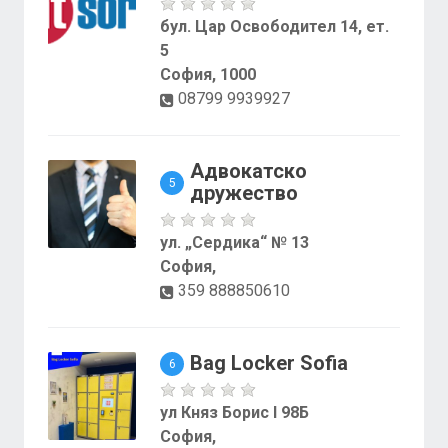
бул. Цар Освободител 14, ет.
5
София, 1000
08799 9939927
Адвокатско
5
дружество
ул. „Сердика“ № 13
София,
359 888850610
Bag Locker Sofia
6
ул Княз Борис I 98Б
София,