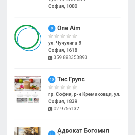
София, 1000
One Aim
9
ул. Чучулига 8
София, 1618
359 883353893
Тис Групс
10
гр. София, р-н Кремиковци, ул.
София, 1839
02 9756132
Адвокат Богомил
11