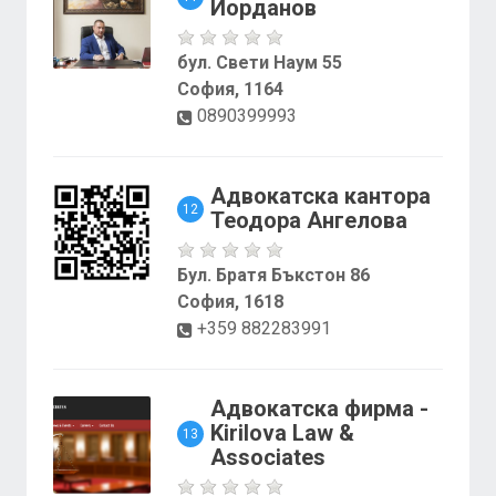
Йорданов
бул. Свети Наум 55
София, 1164
0890399993
Адвокатска кантора
12
Теодора Ангелова
Бул. Братя Бъкстон 86
София, 1618
+359 882283991
Адвокатска фирма -
Kirilova Law &
13
Associates