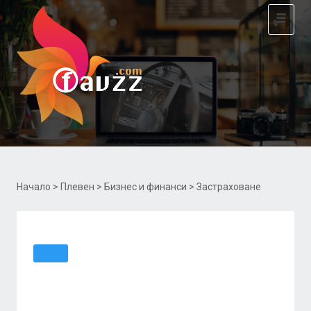
Toggle
navigat
Начало
>
Плевен
>
Бизнес и финанси
> Застраховане