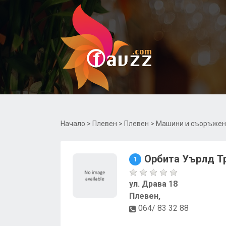
Начало
>
Плевен
>
Плевен
>
Машини и съоръжен
Орбита Уърлд Т
1
ул. Драва 18
Плевен,
064/ 83 32 88