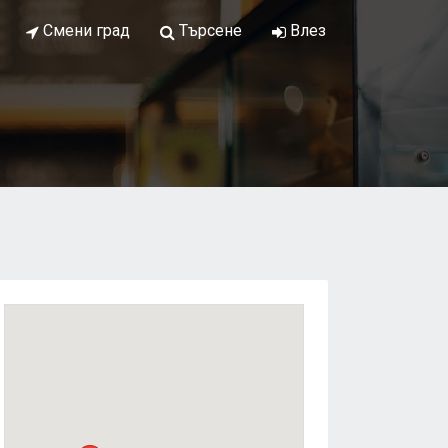
Смени град
Търсене
Влез