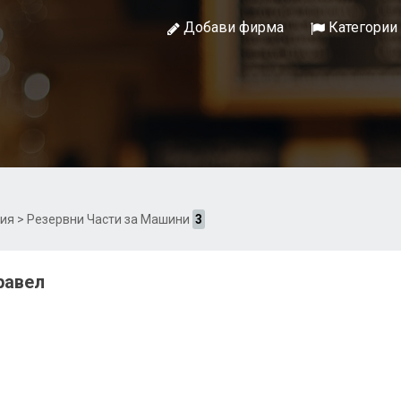
Добави фирма
Категории
ия
> Резервни Части за Машини
3
равел