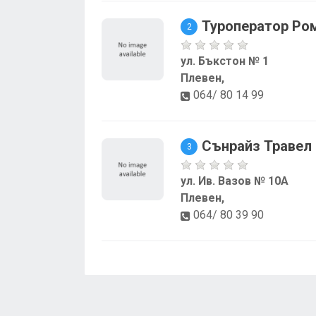
Туроператор Ро
2
ул. Бъкстон № 1
Плевен,
064/ 80 14 99
Сънрайз Травел
3
ул. Ив. Вазов № 10А
Плевен,
064/ 80 39 90